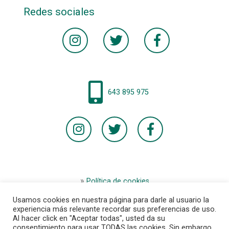
Redes sociales
643 895 975
Política de cookies
Aviso legal
Usamos cookies en nuestra página para darle al usuario la
Términos y condiciones de la tienda
experiencia más relevante recordar sus preferencias de uso.
Al hacer click en "Aceptar todas", usted da su
Condiciones generales de la compra
consentimiento para usar TODAS las cookies. Sin embargo,