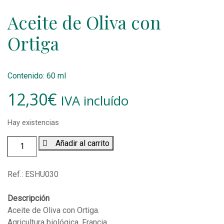
Aceite de Oliva con
Ortiga
Contenido: 60 ml
12,30
€
IVA incluído
Hay existencias
Aceite
Añadir al carrito
de
Oliva
Ref.:
ESHU030
con
Ortiga
Descripción
(60
Aceite de Oliva con Ortiga.
ml)
Agricultura biológica. Francia.