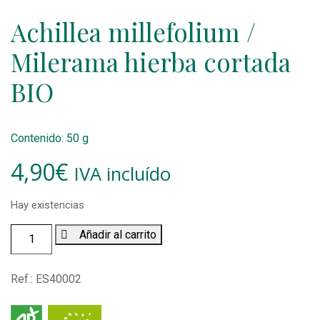
Achillea millefolium /
Milerama hierba cortada
BIO
Contenido: 50 g
4,90
€
IVA incluído
Hay existencias
Achillea
Añadir al carrito
millefolium
/
Ref.:
ES40002
Milerama
hierba
cortada