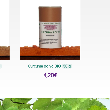
g
Cúrcuma polvo BIO
50 g
4,20
€