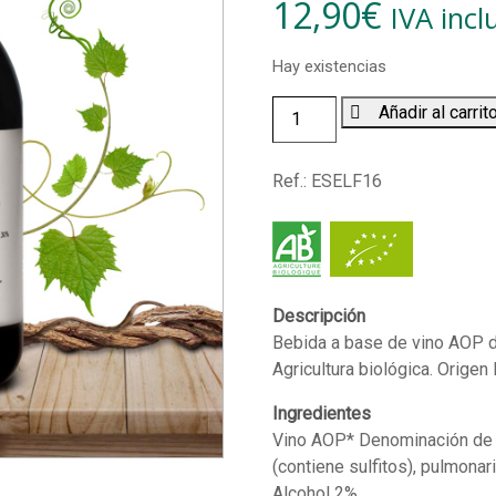
12,90
€
IVA incl
Hay existencias
Bebida
Añadir al carrit
de
Pulmonaria
Ref.:
ESELF16
BIO
(500
ml)
cantidad
Descripción
Bebida a base de vino AOP d
Agricultura biológica. Origen 
Ingredientes
Vino AOP* Denominación de 
(contiene sulfitos), pulmonar
Alcohol 2%.