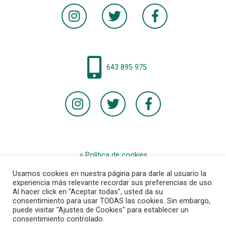
643 895 975
Política de cookies
Aviso legal
Usamos cookies en nuestra página para darle al usuario la
Términos y condiciones de la tienda
experiencia más relevante recordar sus preferencias de uso.
Condiciones generales de la compra
Al hacer click en "Aceptar todas", usted da su
consentimiento para usar TODAS las cookies. Sin embargo,
Contacto
puede visitar "Ajustes de Cookies" para establecer un
consentimiento controlado.