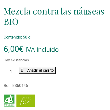
Mezcla contra las náuseas
BIO
Contenido: 50 g
6,00
€
IVA incluído
Hay existencias
Mezcla
Añadir al carrito
contra
las
Ref.:
ES60146
náuseas
BIO
(50
g)