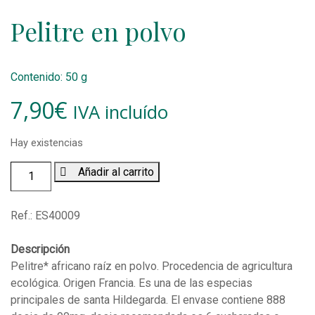
Pelitre en polvo
Contenido: 50 g
7,90
€
IVA incluído
Hay existencias
Pelitre
Añadir al carrito
en
polvo
Ref.:
ES40009
(50
g)
Descripción
cantidad
Pelitre* africano raíz en polvo. Procedencia de agricultura
ecológica. Origen Francia. Es una de las especias
principales de santa Hildegarda. El envase contiene 888