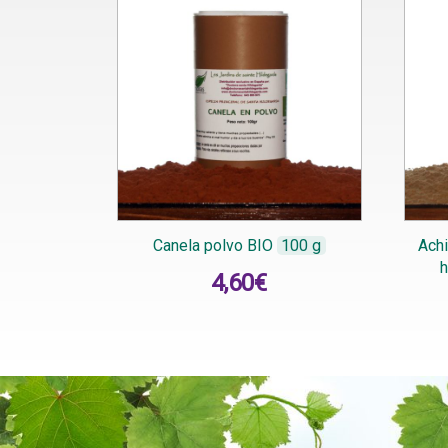
Canela polvo BIO
100 g
Achi
h
4,60
€