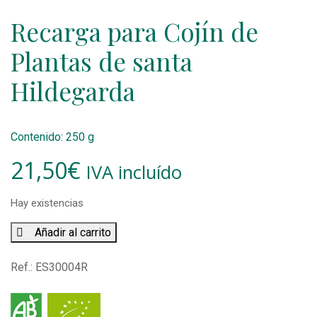
Recarga para Cojín de
Plantas de santa
Hildegarda
Contenido: 250 g
21,50
€
IVA incluído
Hay existencias
Recarga
Añadir al carrito
para
Cojín
Ref.:
ES30004R
de
Plantas
de