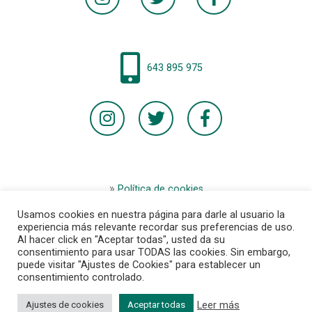
643 895 975
Política de cookies
Aviso legal
Usamos cookies en nuestra página para darle al usuario la
Términos y condiciones de la tienda
experiencia más relevante recordar sus preferencias de uso.
Al hacer click en "Aceptar todas", usted da su
Condiciones generales de la compra
consentimiento para usar TODAS las cookies. Sin embargo,
Contacto
puede visitar "Ajustes de Cookies" para establecer un
consentimiento controlado.
Leer más
Ajustes de cookies
Aceptar todas