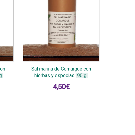
con
Sal marina de Comargue con
g
hierbas y especias
90 g
4,50
€